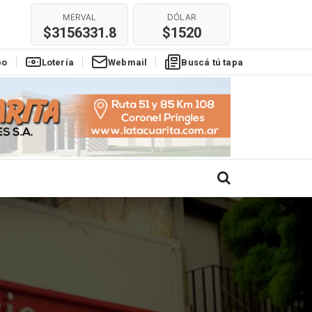
MERVAL
DÓLAR
$3156331.8
$1520
po
Lotería
Webmail
Buscá tú tapa