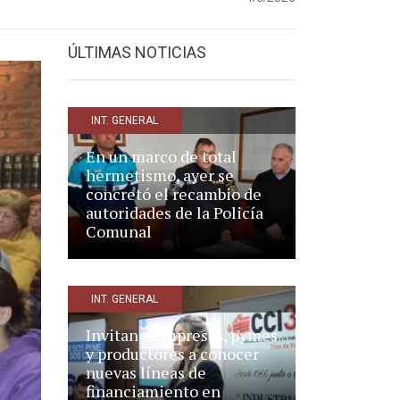
ÚLTIMAS NOTICIAS
INT. GENERAL
En un marco de total
hermetismo, ayer se
concretó el recambio de
autoridades de la Policía
Comunal
INT. GENERAL
Invitan a empresas, pymes
y productores a conocer
nuevas líneas de
financiamiento en