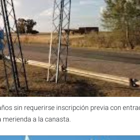
 años sin requerirse inscripción previa con entr
na merienda a la canasta.