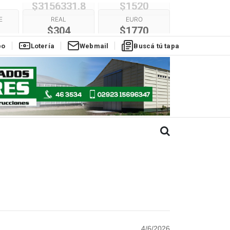
E
REAL
EURO
$304
$1770
po
Lotería
Webmail
Buscá tú tapa
4/6/2026