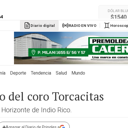
DÓLAR BLU
$1540
64
Diario digital
RADIO EN VIVO
Horosco
mía
Deporte
Tendencia
Salud
Mundo
o del coro Torcacitas
r Horizonte de Indio Rico.
Agregar al Diario de Pringles a